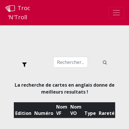
Troc
'N'Troll
La recherche de cartes en anglais donne de
meilleurs resultats !
Nom
Nom
Edition
Numéro
VF
VO
Type
Rareté