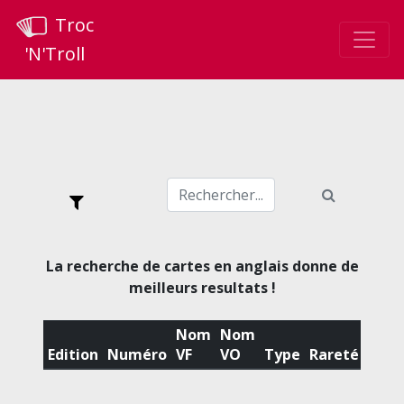
Troc
'N'Troll
La recherche de cartes en anglais donne de
meilleurs resultats !
Nom
Nom
Edition
Numéro
VF
VO
Type
Rareté