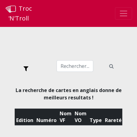
Troc
'N'Troll
La recherche de cartes en anglais donne de
meilleurs resultats !
Nom
Nom
Edition
Numéro
VF
VO
Type
Rareté