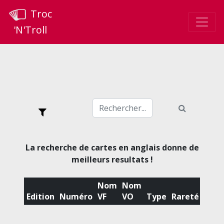
Troc
'N'Troll
La recherche de cartes en anglais donne de
meilleurs resultats !
Nom
Nom
Edition
Numéro
VF
VO
Type
Rareté