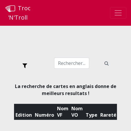
Troc
'N'Troll
La recherche de cartes en anglais donne de
meilleurs resultats !
Nom
Nom
Edition
Numéro
VF
VO
Type
Rareté