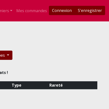
Connexion
S'enregistrer
niers
Mes commandes
pes
ats !
Type
Rareté