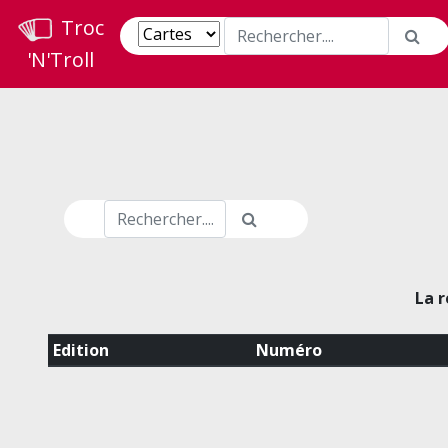
Troc
'N'Troll
La r
Edition
Numéro