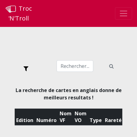
Troc
'N'Troll
La recherche de cartes en anglais donne de
meilleurs resultats !
Nom
Nom
Edition
Numéro
VF
VO
Type
Rareté