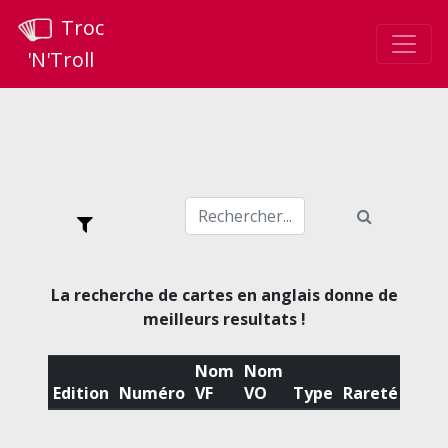
Troc
'N'Troll
La recherche de cartes en anglais donne de
meilleurs resultats !
Nom
Nom
Edition
Numéro
VF
VO
Type
Rareté