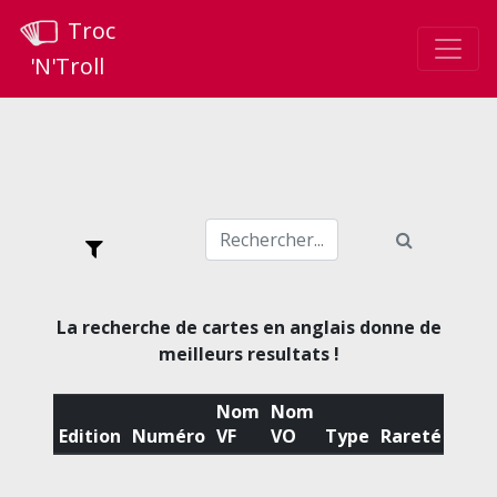
Troc
'N'Troll
La recherche de cartes en anglais donne de
meilleurs resultats !
Nom
Nom
Edition
Numéro
VF
VO
Type
Rareté