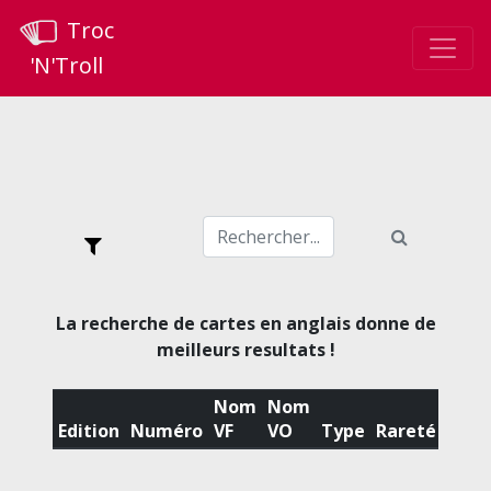
Troc
'N'Troll
La recherche de cartes en anglais donne de
meilleurs resultats !
Nom
Nom
Edition
Numéro
VF
VO
Type
Rareté