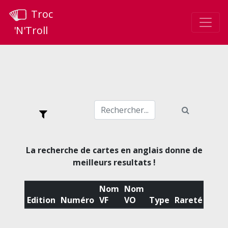
Troc
'N'Troll
La recherche de cartes en anglais donne de
meilleurs resultats !
Nom
Nom
Edition
Numéro
VF
VO
Type
Rareté