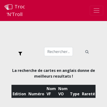
Troc
'N'Troll
La recherche de cartes en anglais donne de
meilleurs resultats !
Nom
Nom
Edition
Numéro
VF
VO
Type
Rareté