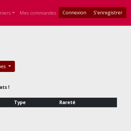
Connexion
S'enregistrer
niers
Mes commandes
pes
ats !
Type
Rareté