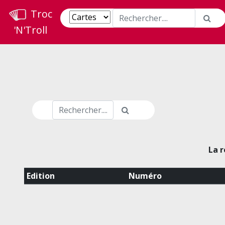
Troc
'N'Troll
La r
Edition
Numéro