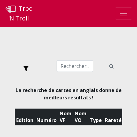
Troc
'N'Troll
La recherche de cartes en anglais donne de
meilleurs resultats !
Nom
Nom
Edition
Numéro
VF
VO
Type
Rareté