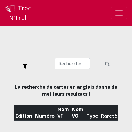
Troc
'N'Troll
La recherche de cartes en anglais donne de
meilleurs resultats !
Nom
Nom
Edition
Numéro
VF
VO
Type
Rareté