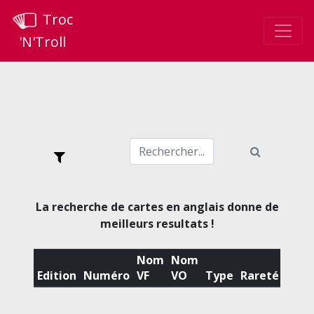
Troc
'N'Troll
La recherche de cartes en anglais donne de
meilleurs resultats !
Nom
Nom
Edition
Numéro
VF
VO
Type
Rareté