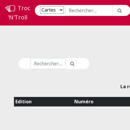
Troc
'N'Troll
La r
Edition
Numéro