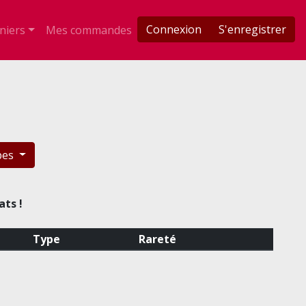
Connexion
S'enregistrer
niers
Mes commandes
pes
ats !
Type
Rareté