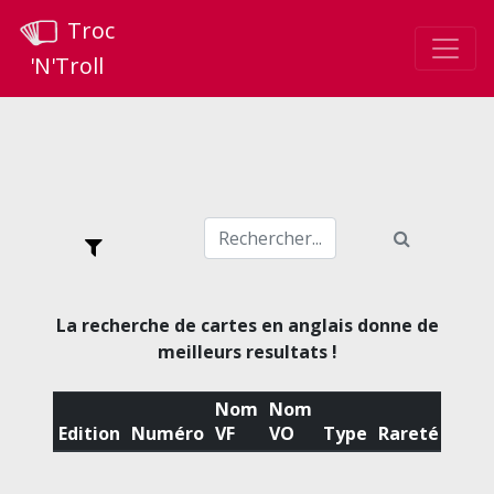
Troc
'N'Troll
La recherche de cartes en anglais donne de
meilleurs resultats !
Nom
Nom
Edition
Numéro
VF
VO
Type
Rareté