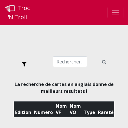
Troc
'N'Troll
La recherche de cartes en anglais donne de
meilleurs resultats !
Nom
Nom
Edition
Numéro
VF
VO
Type
Rareté