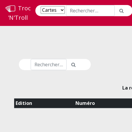
Troc
'N'Troll
La r
Edition
Numéro