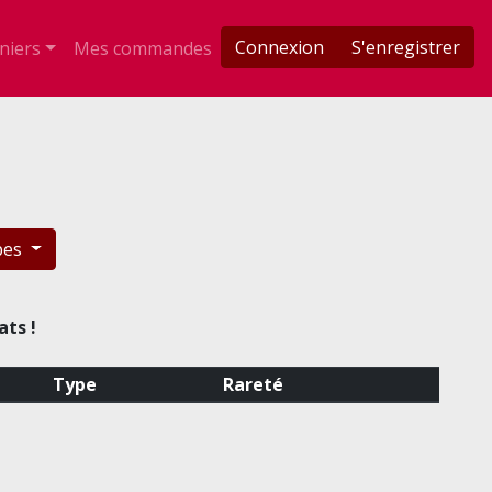
Connexion
S'enregistrer
niers
Mes commandes
pes
ats !
Type
Rareté