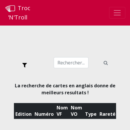
Troc
'N'Troll
La recherche de cartes en anglais donne de
meilleurs resultats !
Nom
Nom
Edition
Numéro
VF
VO
Type
Rareté