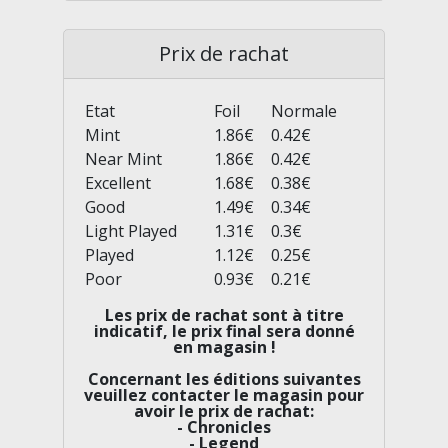
Prix de rachat
Etat
Foil
Normale
Mint
1.86
0.42
Near Mint
1.86
0.42
Excellent
1.68
0.38
Good
1.49
0.34
Light Played
1.31
0.3
Played
1.12
0.25
Poor
0.93
0.21
Les prix de rachat sont à titre
indicatif, le prix final sera donné
en magasin !
Concernant les éditions suivantes
veuillez contacter le magasin pour
avoir le prix de rachat:
- Chronicles
- Legend