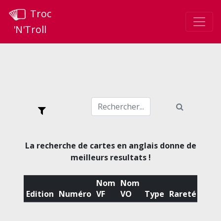
Troc
'N'Troll
La recherche de cartes en anglais donne de
meilleurs resultats !
Nom
Nom
Edition
Numéro
VF
VO
Type
Rareté