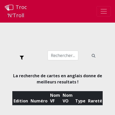
Troc
'N'Troll
La recherche de cartes en anglais donne de
meilleurs resultats !
Nom
Nom
Edition
Numéro
VF
VO
Type
Rareté